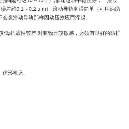
间隔可达10～15年）;低速运动平稳性好，一般没
约0.1～0.2 u m）;滚动导轨润滑简单（可用油脂
不会像滑动导轨那样因动压效应而浮起。
较低;抗震性较差;对赃物比较敏感，必须有良好的防护
、仿形机床。