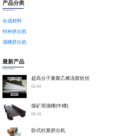
产品分类
合成材料
特种挤出机
溜槽挤出机
最新产品
超高分子量聚乙烯冻胶纺丝
02-04
煤矿用溜槽(中槽)
06-19
卧式柱塞挤出机