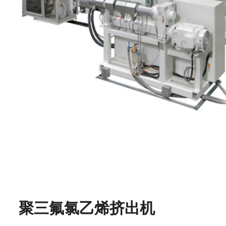
聚三氟氯乙烯挤出机