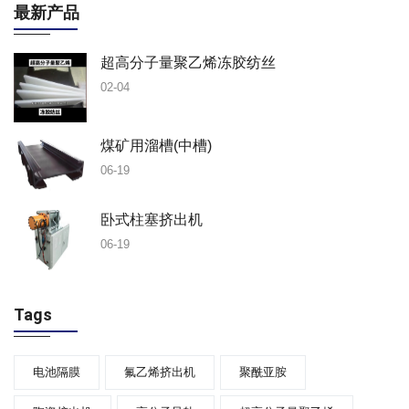
最新产品
超高分子量聚乙烯冻胶纺丝
02-04
煤矿用溜槽(中槽)
06-19
卧式柱塞挤出机
06-19
Tags
电池隔膜
氟乙烯挤出机
聚酰亚胺