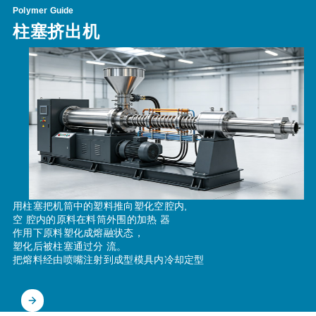
Polymer Guide
柱塞挤出机
用柱塞把机筒中的塑料推向塑化空腔内,
空 腔内的原料在料筒外围的加热 器
作用下原料塑化成熔融状态，
塑化后被柱塞通过分 流。
把熔料经由喷嘴注射到成型模具内冷却定型