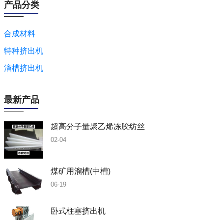
产品分类
合成材料
特种挤出机
溜槽挤出机
最新产品
超高分子量聚乙烯冻胶纺丝
02-04
煤矿用溜槽(中槽)
06-19
卧式柱塞挤出机