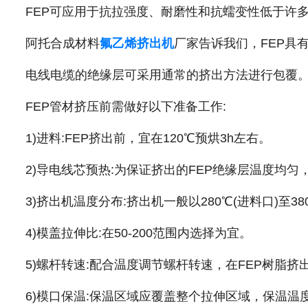
FEP可应用于抗拉强度、耐磨性和抗蠕变性低于许
阿托合成材料
氟乙烯挤出机
厂家告诉我们，FEP具
电线电缆的绝缘层可采用通常的挤出方法进行包覆
FEP管材挤压前需做好以下准备工作:
1)进料:FEP挤出前，宜在120℃预烘3h左右。
2)导电线芯预热:为保证挤出的FEP绝缘层温度均匀，
3)挤出机温度分布:挤出机一般以280℃(进料口)至38
4)模盖拉伸比:在50-200范围内选择为宜。
5)螺杆转速:配合温度调节螺杆转速，在FEP树脂
6)模口保温:保温区域应覆盖整个拉伸区域，保温温度