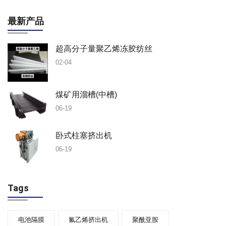
最新产品
超高分子量聚乙烯冻胶纺丝
02-04
煤矿用溜槽(中槽)
06-19
卧式柱塞挤出机
06-19
Tags
电池隔膜
氟乙烯挤出机
聚酰亚胺