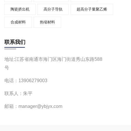
陶瓷挤出机
高分子导轨
超高分子量聚乙烯
合成材料
热缩材料
联系我们
地址:江苏省南通市海门区海门街道秀山东路588
号
电话：13906279003
联系人：朱平
邮箱：manager@ybjyx.com